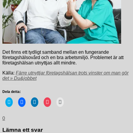
Det finns ett tydligt samband mellan en fungerande
företagshälsovård och en bra arbetsmiljö. Problemet är att
företagshälsan utnyttjas allt mindre.
Källa:
Färre utnyttjar företagshälsan trots vinster om man gör
det » Du&jobbet
Dela detta:
Klicka
Klicka
Klicka
Klicka
Klicka
för
för
för
för
för
att
att
att
att
utskrift
dela
dela
dela
dela
(Öppnas
på
på
via
på
i
0
Twitter
Facebook
LinkedIn
Pocket
ett
(Öppnas
(Öppnas
(Öppnas
(Öppnas
nytt
i
i
i
i
fönster)
Lämna ett svar
ett
ett
ett
ett