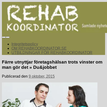
Hoppa
till
innehåll
rehabkoordinator.se
Samlade nyheter för dig som arbetar med att koordinera och
samordna rehabiliterande åtgärder för återgång i arbete.
Integritetspolicy
OM REHABKOORDINATOR.SE
UTBILDNINGAR FÖR REHABKOORDINATOR
Färre utnyttjar företagshälsan trots vinster om
man gör det » Du&jobbet
Publicerad den
9 oktober, 2015