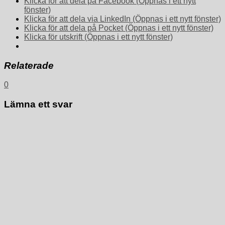
Klicka för att dela på Facebook (Öppnas i ett nytt
fönster)
Klicka för att dela via LinkedIn (Öppnas i ett nytt fönster)
Klicka för att dela på Pocket (Öppnas i ett nytt fönster)
Klicka för utskrift (Öppnas i ett nytt fönster)
Relaterade
0
Lämna ett svar