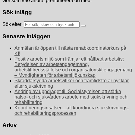
Gör som 880 andra, prenumerera du med.
Sök inlägg
Sök efter:
Senaste inläggen
Anmälan är öppen till nästa rehabkoordinatorkurs på
KI!
Positiv arbetsmiljö som främjar ett hållbart arbetsliv:
Betydelsen av arbetsengagemang,
arbetstillfredsställelse och organisatoriskt engagemang
– Myndigheten för arbetsmiljökunskap
Skräddarsydda arbetsvillkor och framtidstro är nycklar
efter sjukskrivning
Ändring av uppdraget till Socialstyrelsen att stärka
hälso- och sjukvårdens arbete med sjukskrivning och
rehabilitering
Koordineringsinsatser – att koordinera sjukskrivnings-
och rehabiliteringsprocessen
Arkiv