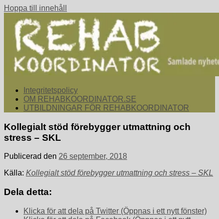
Hoppa till innehåll
rehabkoordinator.se
Samlade nyheter för dig som arbetar med att koordinera och
Integritetspolicy
samordna rehabiliterande åtgärder för återgång i arbete.
OM REHABKOORDINATOR.SE
UTBILDNINGAR FÖR REHABKOORDINATOR
Kollegialt stöd förebygger utmattning och
stress – SKL
Publicerad den
26 september, 2018
Källa:
Kollegialt stöd förebygger utmattning och stress – SKL
Dela detta:
Klicka för att dela på Twitter (Öppnas i ett nytt fönster)