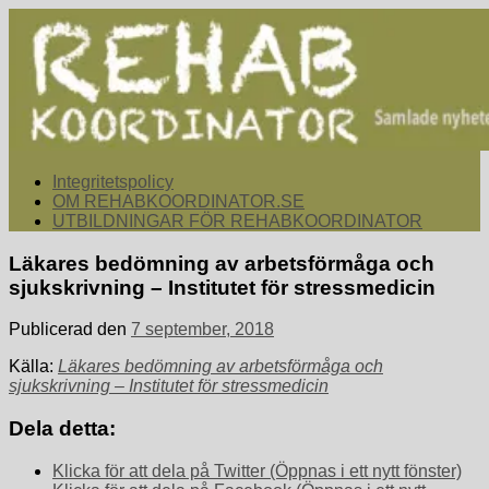
Hoppa
till
innehåll
rehabkoordinator.se
Samlade nyheter för dig som arbetar med att koordinera och
Integritetspolicy
samordna rehabiliterande åtgärder för återgång i arbete.
OM REHABKOORDINATOR.SE
UTBILDNINGAR FÖR REHABKOORDINATOR
Läkares bedömning av arbetsförmåga och
sjukskrivning – Institutet för stressmedicin
Publicerad den
7 september, 2018
Källa:
Läkares bedömning av arbetsförmåga och
sjukskrivning – Institutet för stressmedicin
Dela detta:
Klicka för att dela på Twitter (Öppnas i ett nytt fönster)