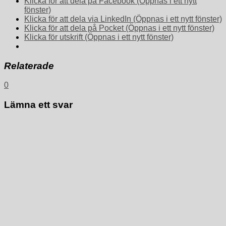
Klicka för att dela på Facebook (Öppnas i ett nytt
fönster)
Klicka för att dela via LinkedIn (Öppnas i ett nytt fönster)
Klicka för att dela på Pocket (Öppnas i ett nytt fönster)
Klicka för utskrift (Öppnas i ett nytt fönster)
Relaterade
0
Lämna ett svar