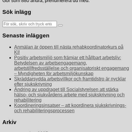
Gör som 880 andra, prenumerera du med.
Sök inlägg
Sök
efter:
Senaste inläggen
Anmälan är öppen till nästa rehabkoordinatorkurs på
KI!
Positiv arbetsmiljö som främjar ett hållbart arbetsliv:
Betydelsen av arbetsengagemang,
arbetstillfredsställelse och organisatoriskt engagemang
– Myndigheten för arbetsmiljökunskap
Skräddarsydda arbetsvillkor och framtidstro är nycklar
efter sjukskrivning
Ändring av uppdraget till Socialstyrelsen att stärka
hälso- och sjukvårdens arbete med sjukskrivning och
rehabilitering
Koordineringsinsatser – att koordinera sjukskrivnings-
och rehabiliteringsprocessen
Arkiv