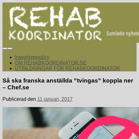
Hoppa
till
innehåll
rehabkoordinator.se
Samlade nyheter för dig som arbetar med att koordinera och
samordna rehabiliterande åtgärder för återgång i arbete.
Integritetspolicy
OM REHABKOORDINATOR.SE
UTBILDNINGAR FÖR REHABKOORDINATOR
Så ska franska anställda ”tvingas” koppla ner
– Chef.se
Publicerad den
11 januari, 2017