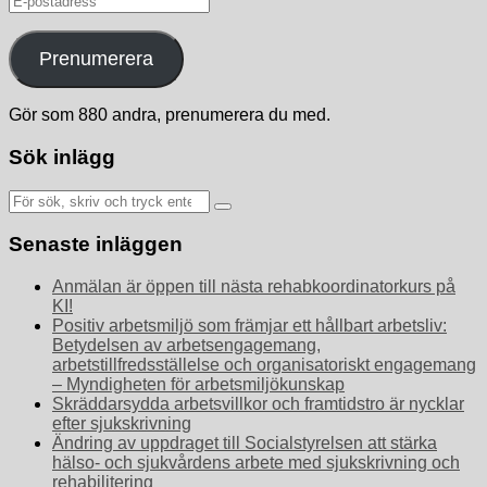
postadress
Prenumerera
Gör som 880 andra, prenumerera du med.
Sök inlägg
Sök
efter:
Senaste inläggen
Anmälan är öppen till nästa rehabkoordinatorkurs på
KI!
Positiv arbetsmiljö som främjar ett hållbart arbetsliv:
Betydelsen av arbetsengagemang,
arbetstillfredsställelse och organisatoriskt engagemang
– Myndigheten för arbetsmiljökunskap
Skräddarsydda arbetsvillkor och framtidstro är nycklar
efter sjukskrivning
Ändring av uppdraget till Socialstyrelsen att stärka
hälso- och sjukvårdens arbete med sjukskrivning och
rehabilitering