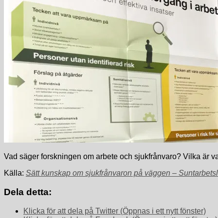
Vad säger forskningen om arbete och sjukfrånvaro? Vilka är v
Källa:
Sätt kunskap om sjukfrånvaron på väggen – Suntarbetsl
Dela detta:
Klicka för att dela på Twitter (Öppnas i ett nytt fönster)