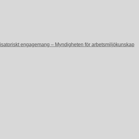
ganisatoriskt engagemang – Myndigheten för arbetsmiljökunskap