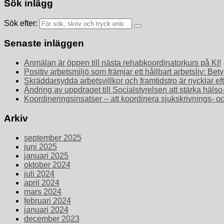
Sök inlägg
Sök efter:
Senaste inläggen
Anmälan är öppen till nästa rehabkoordinatorkurs på KI!
Positiv arbetsmiljö som främjar ett hållbart arbetsliv: 
Skräddarsydda arbetsvillkor och framtidstro är nycklar ef
Ändring av uppdraget till Socialstyrelsen att stärka häls
Koordineringsinsatser – att koordinera sjukskrivnings- o
Arkiv
september 2025
juni 2025
januari 2025
oktober 2024
juli 2024
april 2024
mars 2024
februari 2024
januari 2024
december 2023