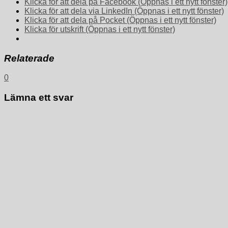
Klicka för att dela på Facebook (Öppnas i ett nytt fönster)
Klicka för att dela via LinkedIn (Öppnas i ett nytt fönster)
Klicka för att dela på Pocket (Öppnas i ett nytt fönster)
Klicka för utskrift (Öppnas i ett nytt fönster)
Relaterade
0
Lämna ett svar