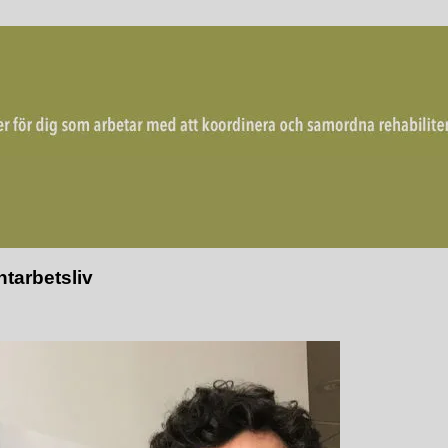
mordna rehabiliterande åtgärder för återgång i arbete.
tarbetsliv