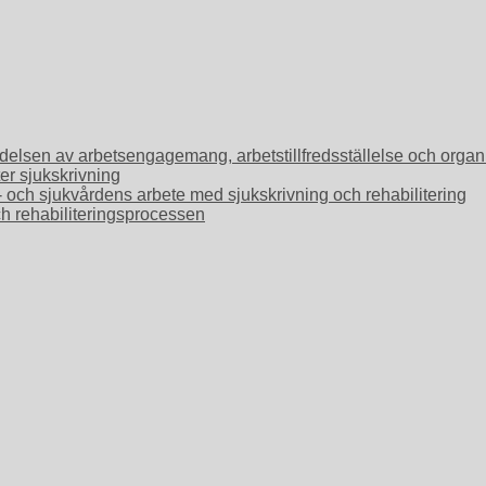
Betydelsen av arbetsengagemang, arbetstillfredsställelse och or
ter sjukskrivning
o- och sjukvårdens arbete med sjukskrivning och rehabilitering
ch rehabiliteringsprocessen