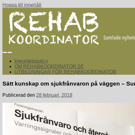
Hoppa till innehåll
rehabkoordinator.se
Samlade nyheter för dig som arbetar med att koordinera och sa
Integritetspolicy
OM REHABKOORDINATOR.SE
UTBILDNINGAR FÖR REHABKOORDINATOR
Sätt kunskap om sjukfrånvaron på väggen – Sun
Publicerad den
28 februari, 2018