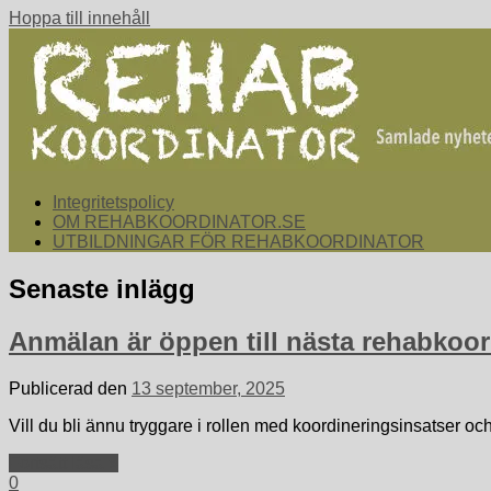
Hoppa till innehåll
Samlade nyheter för dig som arbetar med att koordinera och sa
Integritetspolicy
rehabkoordinator.se
OM REHABKOORDINATOR.SE
UTBILDNINGAR FÖR REHABKOORDINATOR
Senaste inlägg
Anmälan är öppen till nästa rehabkoor
Publicerad den
13 september, 2025
Vill du bli ännu tryggare i rollen med koordineringsinsatser oc
Fortsätt läsa »
0