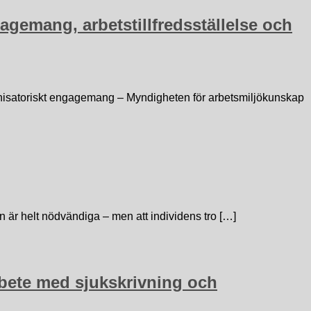
gagemang, arbetstillfredsställelse och
rganisatoriskt engagemang – Myndigheten för arbetsmiljökunskap
n är helt nödvändiga – men att individens tro […]
arbete med sjukskrivning och