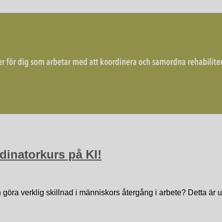
mordna rehabiliterande åtgärder för återgång i arbete.
dinatorkurs på KI!
h göra verklig skillnad i människors återgång i arbete? Detta är 