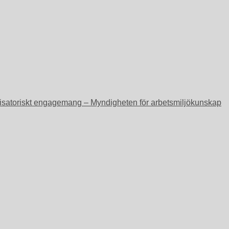
ganisatoriskt engagemang – Myndigheten för arbetsmiljökunskap