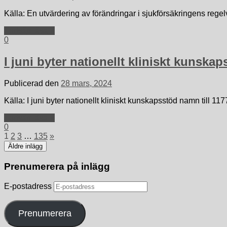
Källa: En utvärdering av förändringar i sjukförsäkringens re
Fortsätt läsa »
0
I juni byter nationellt kliniskt kunsk
Publicerad den
28 mars, 2024
Källa: I juni byter nationellt kliniskt kunskapsstöd namn till 
Fortsätt läsa »
0
1
2
3
…
135
»
Äldre inlägg
Prenumerera på inlägg
E-postadress
Prenumerera