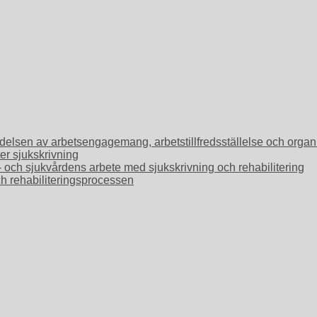
Betydelsen av arbetsengagemang, arbetstillfredsställelse och or
ter sjukskrivning
o- och sjukvårdens arbete med sjukskrivning och rehabilitering
ch rehabiliteringsprocessen