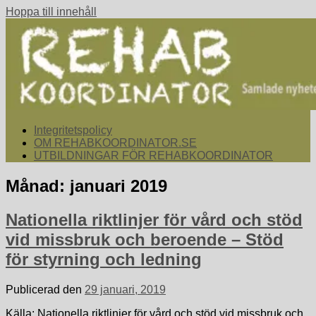
Hoppa till innehåll
rehabkoordinator.se
Samlade nyheter för dig som arbetar med att koordinera och
Integritetspolicy
samordna rehabiliterande åtgärder för återgång i arbete.
OM REHABKOORDINATOR.SE
UTBILDNINGAR FÖR REHABKOORDINATOR
Månad:
januari 2019
Nationella riktlinjer för vård och stöd
vid missbruk och beroende – Stöd
för styrning och ledning
Publicerad den
29 januari, 2019
Källa: Nationella riktlinjer för vård och stöd vid missbruk och