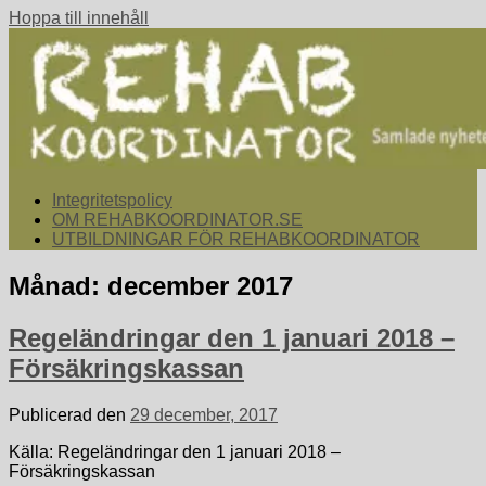
Hoppa till innehåll
rehabkoordinator.se
Samlade nyheter för dig som arbetar med att koordinera och
Integritetspolicy
samordna rehabiliterande åtgärder för återgång i arbete.
OM REHABKOORDINATOR.SE
UTBILDNINGAR FÖR REHABKOORDINATOR
Månad:
december 2017
Regeländringar den 1 januari 2018 –
Försäkringskassan
Publicerad den
29 december, 2017
Källa: Regeländringar den 1 januari 2018 –
Försäkringskassan