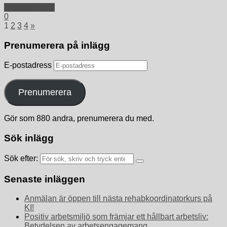
Fortsätt läsa »
0
1
2
3
4
»
Prenumerera på inlägg
E-postadress
Prenumerera
Gör som 880 andra, prenumerera du med.
Sök inlägg
Sök efter:
Senaste inläggen
Anmälan är öppen till nästa rehabkoordinatorkurs på
KI!
Positiv arbetsmiljö som främjar ett hållbart arbetsliv:
Betydelsen av arbetsengagemang,