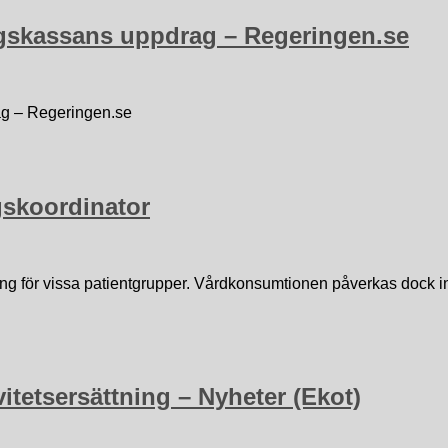
ngskassans uppdrag – Regeringen.se
ag – Regeringen.se
gskoordinator
ing för vissa patientgrupper. Vårdkonsumtionen påverkas dock int
vitetsersättning – Nyheter (Ekot)