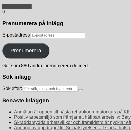
Fortsätt läsa »
0
Prenumerera på inlägg
E-postadress
Prenumerera
Gör som 880 andra, prenumerera du med.
Sök inlägg
Sök efter:
Senaste inläggen
Anmälan är öppen till nästa rehabkoordinatorkurs på KI!
Positiv arbetsmiljö som främjar ett hållbart arbetsliv: 
Skräddarsydda arbetsvillkor och framtidstro är nycklar ef
Ändring av uppdraget till Socialstyrelsen att stärka häls