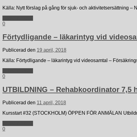
Källa: Nytt förslag på gång för sjuk- och aktivitetsersättning – 
Fortsätt läsa »
0
Förtydligande – läkarintyg vid videos
Publicerad den
19 april, 2018
Källa: Förtydligande – läkarintyg vid videosamtal – Försäkrin
Fortsätt läsa »
0
UTBILDNING – Rehabkoordinator 7,
Publicerad den
11 april, 2018
Kursstart #32 (STOCKHOLM) ÖPPEN FÖR ANMÄLAN Utbildninge
Fortsätt läsa »
0