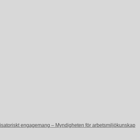
ganisatoriskt engagemang – Myndigheten för arbetsmiljökunskap