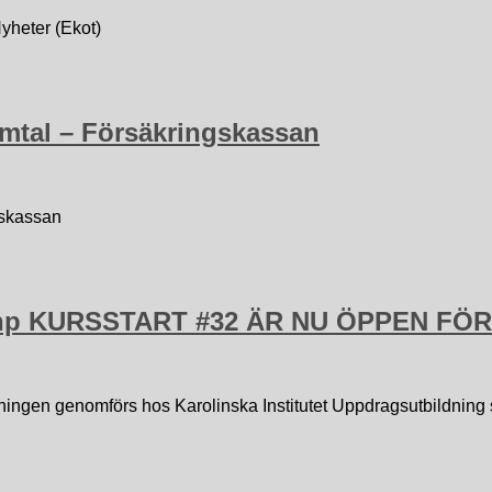
Nyheter (Ekot)
amtal – Försäkringskassan
gskassan
5 hp KURSSTART #32 ÄR NU ÖPPEN F
n genomförs hos Karolinska Institutet Uppdragsutbildning 