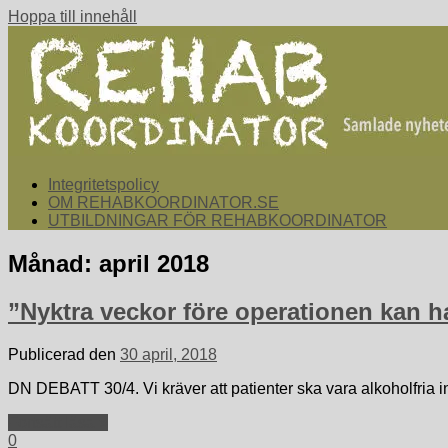
Hoppa till innehåll
rehabkoordinator.se
Samlade nyheter för dig som arbetar med att koordinera och sa
Integritetspolicy
OM REHABKOORDINATOR.SE
UTBILDNINGAR FÖR REHABKOORDINATOR
Månad:
april 2018
”Nyktra veckor före operationen kan h
Publicerad den
30 april, 2018
DN DEBATT 30/4. Vi kräver att patienter ska vara alkoholfria 
Fortsätt läsa »
0