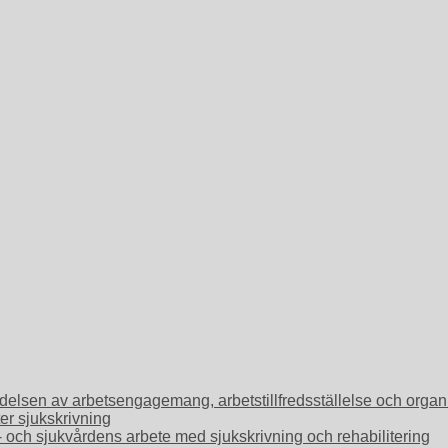
Betydelsen av arbetsengagemang, arbetstillfredsställelse och or
ter sjukskrivning
o- och sjukvårdens arbete med sjukskrivning och rehabilitering