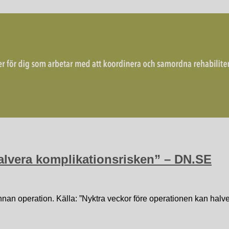
mordna rehabiliterande åtgärder för återgång i arbete.
alvera komplikationsrisken” – DN.SE
innan operation. Källa: ”Nyktra veckor före operationen kan hal