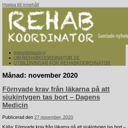
Hoppa till innehåll
rehabkoordinator.se
Samlade nyheter för dig som arbetar med att koordinera och
Integritetspolicy
samordna rehabiliterande åtgärder för återgång i arbete.
OM REHABKOORDINATOR.SE
UTBILDNINGAR FÖR REHABKOORDINATOR
Månad:
november 2020
Förnyade krav från läkarna på att
sjukintygen tas bort – Dagens
Medicin
Publicerad den
27 november, 2020
Källa: Förnyade krav från läkarna på att sjukintygen tas bort –