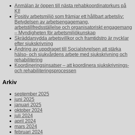
Anmälan är öppen till nästa rehabkoordinatorkurs på
KI!
Positiv arbetsmiljö som främjar ett hållbart arbetsliv:
Betydelsen av arbetsengagemang,
arbetstillfredsställelse och organisatoriskt engagemang
– Myndigheten för arbetsmiljökunskap
Skräddarsydda arbetsvillkor och framtidstro är nycklar
efter sjukskrivning
Ändring av uppdraget till Socialstyrelsen att stärka
hälso- och sjukvårdens arbete med sjukskrivning och
rehabilitering
Koordineringsinsatser – att koordinera sjukskrivnings-
och rehabiliteringsprocessen
Arkiv
september 2025
juni 2025
januari 2025
oktober 2024
juli 2024
april 2024
mars 2024
februari 2024