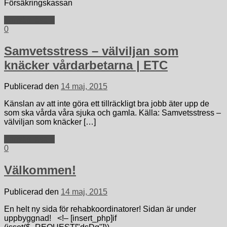
Försäkringskassan
Fortsätt läsa »
0
Samvetsstress – välviljan som
knäcker vårdarbetarna | ETC
Publicerad den
14 maj, 2015
Känslan av att inte göra ett tillräckligt bra jobb äter upp de
som ska vårda våra sjuka och gamla. Källa: Samvetsstress –
välviljan som knäcker […]
Fortsätt läsa »
0
Välkommen!
Publicerad den
14 maj, 2015
En helt ny sida för rehabkoordinatorer! Sidan är under
uppbyggnad! <!– [insert_php]if