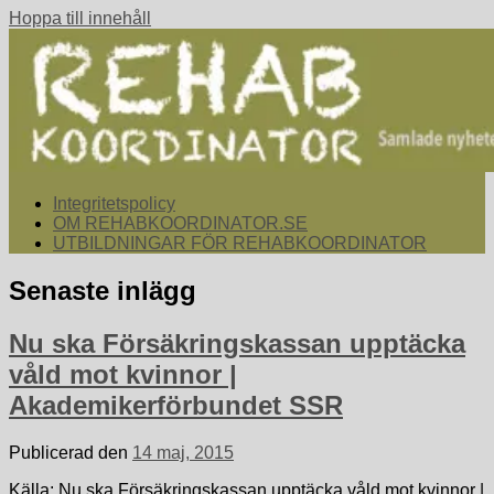
Hoppa till innehåll
Samlade nyheter för dig som arbetar med att koordinera och
Integritetspolicy
rehabkoordinator.se
samordna rehabiliterande åtgärder för återgång i arbete.
OM REHABKOORDINATOR.SE
UTBILDNINGAR FÖR REHABKOORDINATOR
Senaste inlägg
Nu ska Försäkringskassan upptäcka
våld mot kvinnor |
Akademikerförbundet SSR
Publicerad den
14 maj, 2015
Källa: Nu ska Försäkringskassan upptäcka våld mot kvinnor |