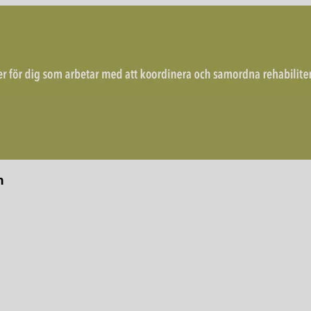
mordna rehabiliterande åtgärder för återgång i arbete.
n