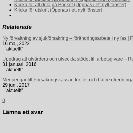
Klicka för att dela på Pocket (Öppnas i ett nytt fönster)
Klicka för utskrift (Öppnas i ett nytt fönster)
Relaterade
Ny förvaltning av sjukförsäkring – förändringsarbete i ny fas |
16 maj, 2022
I ”aktuellt”
Uppdrag att utvärdera och utveckla stödet till arbetsgivare – 
31 januari, 2016
I ”aktuellt”
Mer pengar till Försäkringskassan för fler och bättre utrednin
29 juni, 2017
I ”aktuellt”
0
Lämna ett svar