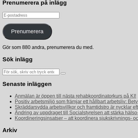
Prenumerera på inlägg
E-
postadress
Prenumerera
Gör som 880 andra, prenumerera du med.
Sök inlägg
Sök
efter:
Senaste inläggen
Anmälan är öppen till nästa rehabkoordinatorkurs på KI!
Positiv arbetsmiljö som främjar ett hållbart arbetsliv: 
Skräddarsydda arbetsvillkor och framtidstro är nycklar ef
Ändring av uppdraget till Socialstyrelsen att stärka häls
Koordineringsinsatser – att koordinera sjukskrivnings- o
Arkiv