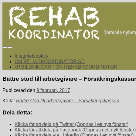
Hoppa
till
innehåll
rehabkoordinator.se
Samlade nyheter för dig som arbetar med att koordinera och sa
Integritetspolicy
OM REHABKOORDINATOR.SE
UTBILDNINGAR FÖR REHABKOORDINATOR
Bättre stöd till arbetsgivare – Försäkringskassa
Publicerad den
9 februari, 2017
Källa:
Bättre stöd till arbetsgivare – Försäkringskassan
Dela detta:
Klicka för att dela på Twitter (Öppnas i ett nytt fönster)
Klicka för att dela på Facebook (Öppnas i ett nytt fönster)
Klicka för att dela via LinkedIn (Öppnas i ett nytt fönster)