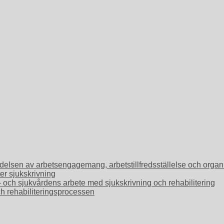
Betydelsen av arbetsengagemang, arbetstillfredsställelse och or
ter sjukskrivning
o- och sjukvårdens arbete med sjukskrivning och rehabilitering
ch rehabiliteringsprocessen