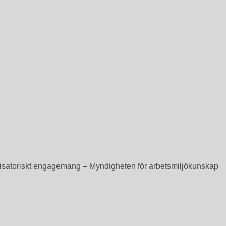
ganisatoriskt engagemang – Myndigheten för arbetsmiljökunskap