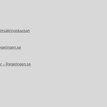
 Försäkringskassan
Regeringen.se
gar – Regeringen.se