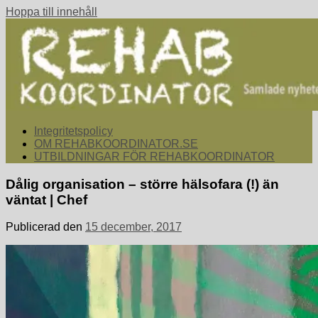
Hoppa till innehåll
rehabkoordinator.se
Samlade nyheter för dig som arbetar med att koordinera och
Integritetspolicy
samordna rehabiliterande åtgärder för återgång i arbete.
OM REHABKOORDINATOR.SE
UTBILDNINGAR FÖR REHABKOORDINATOR
Dålig organisation – större hälsofara (!) än
väntat | Chef
Publicerad den
15 december, 2017