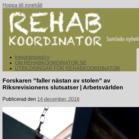
Hoppa till innehåll
rehabkoordinator.se
Samlade nyheter för dig som arbetar med att koordinera och
Integritetspolicy
samordna rehabiliterande åtgärder för återgång i arbete.
OM REHABKOORDINATOR.SE
UTBILDNINGAR FÖR REHABKOORDINATOR
Forskaren ”faller nästan av stolen” av
Riksrevisionens slutsatser | Arbetsvärlden
Publicerad den
14 december, 2016