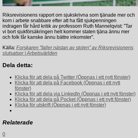
Riksrevisionens rapport om sjukskrivna som tjänade mer och
kom i arbete snabbare efter att ha fått sjukpenningen
indragen får hård kritik av professorn Ruth Mannelqvist: ”Tar
vi bort sjukförsäkringen helt kommer staten tjäna ännu mer
och folk får kanske ännu bättre inkomster”.
Källa:
Forskaren ”faller nästan av stolen” av Riksrevisionens
slutsatser | Arbetsvärlden
Dela detta:
Klicka för att dela på Twitter (Öppnas i ett nytt fönster)
Klicka för att dela på Facebook (Öppnas i ett nytt
fönster)
Klicka för att dela via LinkedIn (Öppnas i ett nytt fönster)
Klicka för att dela på Pocket (Öppnas i ett nytt fönster)
Klicka för utskrift (Öppnas i ett nytt fönster)
Relaterade
0