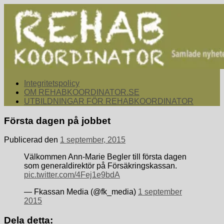
Hoppa
till
innehåll
rehabkoordinator.se
Samlade nyheter för dig som arbetar med att koordinera och
Integritetspolicy
samordna rehabiliterande åtgärder för återgång i arbete.
OM REHABKOORDINATOR.SE
UTBILDNINGAR FÖR REHABKOORDINATOR
Första dagen på jobbet
Publicerad den
1 september, 2015
Välkommen Ann-Marie Begler till första dagen
som generaldirektör på Försäkringskassan.
pic.twitter.com/4Fej1e9bdA
— Fkassan Media (@fk_media)
1 september
2015
Dela detta: