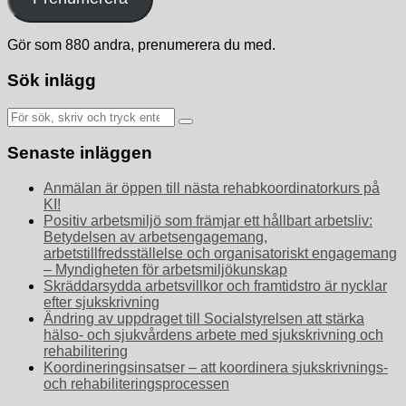
Gör som 880 andra, prenumerera du med.
Sök inlägg
Sök
efter:
Senaste inläggen
Anmälan är öppen till nästa rehabkoordinatorkurs på
KI!
Positiv arbetsmiljö som främjar ett hållbart arbetsliv:
Betydelsen av arbetsengagemang,
arbetstillfredsställelse och organisatoriskt engagemang
– Myndigheten för arbetsmiljökunskap
Skräddarsydda arbetsvillkor och framtidstro är nycklar
efter sjukskrivning
Ändring av uppdraget till Socialstyrelsen att stärka
hälso- och sjukvårdens arbete med sjukskrivning och
rehabilitering
Koordineringsinsatser – att koordinera sjukskrivnings-
och rehabiliteringsprocessen