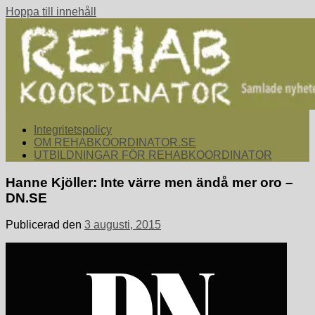
Hoppa till innehåll
rehabkoordinator.se
Samlade nyheter för dig som arbetar med att koordinera och
Integritetspolicy
samordna rehabiliterande åtgärder för återgång i arbete.
OM REHABKOORDINATOR.SE
UTBILDNINGAR FÖR REHABKOORDINATOR
Hanne Kjöller: Inte värre men ändå mer oro –
DN.SE
Publicerad den
3 augusti, 2015