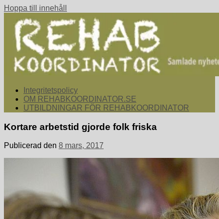
Hoppa till innehåll
rehabkoordinator.se
Samlade nyheter för dig som arbetar med att koordinera och
Integritetspolicy
samordna rehabiliterande åtgärder för återgång i arbete.
OM REHABKOORDINATOR.SE
UTBILDNINGAR FÖR REHABKOORDINATOR
Kortare arbetstid gjorde folk friska
Publicerad den
8 mars, 2017