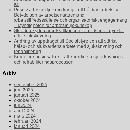
KI!
Positiv arbetsmiljö som främjar ett hållbart arbetsliv:
Betydelsen av arbetsengagemang,
arbetstillfredsställelse och organisatoriskt engagemang
– Myndigheten för arbetsmiljökunskap
Skräddarsydda arbetsvillkor och framtidstro är nycklar
efter sjukskrivning
Ändring av uppdraget till Socialstyrelsen att stärka
hälso- och sjukvårdens arbete med sjukskrivning och
rehabilitering
Koordineringsinsatser – att koordinera sjukskrivnings-
och rehabiliteringsprocessen
Arkiv
september 2025
juni 2025
januari 2025
oktober 2024
juli 2024
april 2024
mars 2024
februari 2024
januari 2024