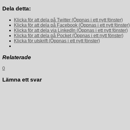
Dela detta:
Klicka för att dela på Twitter (Öppnas i ett nytt fönster)
Klicka för att dela på Facebook (Öppnas i ett nytt fönster)
Klicka för att dela via LinkedIn (Öppnas i ett nytt fönster)
Klicka för att dela på Pocket (Öppnas i ett nytt fönster)
Klicka för utskrift (Öppnas i ett nytt fönster)
Relaterade
0
Lämna ett svar