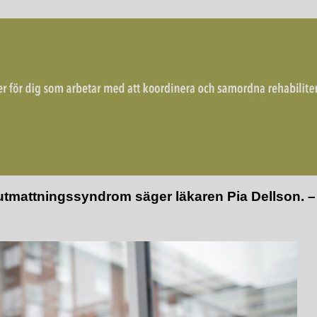
mordna rehabiliterande åtgärder för återgång i arbete.
h utmattningssyndrom säger läkaren Pia Dellson. 