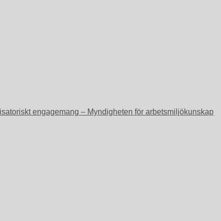
ganisatoriskt engagemang – Myndigheten för arbetsmiljökunskap