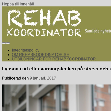
Hoppa till innehåll
rehabkoordinator.se
Samlade nyheter för dig som arbetar med att koordinera och sa
Integritetspolicy
OM REHABKOORDINATOR.SE
UTBILDNINGAR FÖR REHABKOORDINATOR
Lyssna i tid efter varningstecken på stress oc
Publicerad den
9 januari, 2017