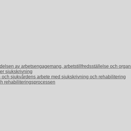
Betydelsen av arbetsengagemang, arbetstillfredsställelse och or
ter sjukskrivning
o- och sjukvårdens arbete med sjukskrivning och rehabilitering
ch rehabiliteringsprocessen