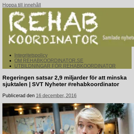
Hoppa till innehåll
rehabkoordinator.se
Samlade nyheter för dig som arbetar med att koordinera och
Integritetspolicy
samordna rehabiliterande åtgärder för återgång i arbete.
OM REHABKOORDINATOR.SE
UTBILDNINGAR FÖR REHABKOORDINATOR
Regeringen satsar 2,9 miljarder för att minska
sjuktalen | SVT Nyheter #rehabkoordinator
Publicerad den
16 december, 2016