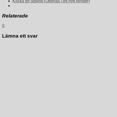
Klicka för utskrift (Öppnas i ett nytt fönster)
Relaterade
0
Lämna ett svar