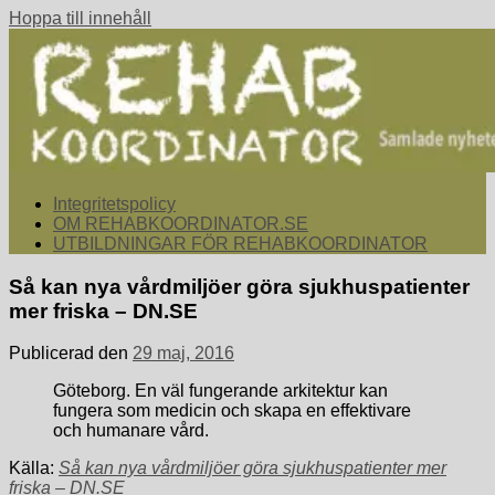
Hoppa till innehåll
rehabkoordinator.se
Samlade nyheter för dig som arbetar med att koordinera och
Integritetspolicy
samordna rehabiliterande åtgärder för återgång i arbete.
OM REHABKOORDINATOR.SE
UTBILDNINGAR FÖR REHABKOORDINATOR
Så kan nya vårdmiljöer göra sjukhuspatienter
mer friska – DN.SE
Publicerad den
29 maj, 2016
Göteborg. En väl fungerande arkitektur kan
fungera som medicin och skapa en effektivare
och humanare vård.
Källa:
Så kan nya vårdmiljöer göra sjukhuspatienter mer
friska – DN.SE