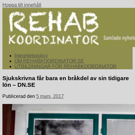
Hoppa till innehåll
rehabkoordinator.se
Samlade nyheter för dig som arbetar med att koordinera och
Integritetspolicy
samordna rehabiliterande åtgärder för återgång i arbete.
OM REHABKOORDINATOR.SE
UTBILDNINGAR FÖR REHABKOORDINATOR
Sjukskrivna får bara en bråkdel av sin tidigare
lön – DN.SE
Publicerad den
5 mars, 2017