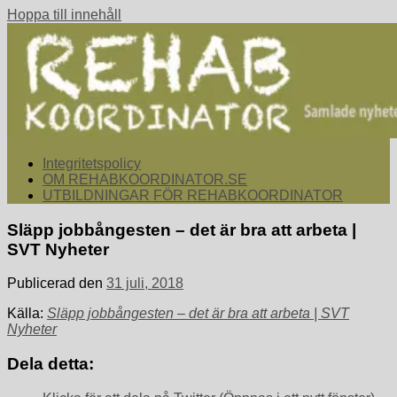
Hoppa till innehåll
rehabkoordinator.se
Samlade nyheter för dig som arbetar med att koordinera och
Integritetspolicy
samordna rehabiliterande åtgärder för återgång i arbete.
OM REHABKOORDINATOR.SE
UTBILDNINGAR FÖR REHABKOORDINATOR
Släpp jobbångesten – det är bra att arbeta |
SVT Nyheter
Publicerad den
31 juli, 2018
Källa:
Släpp jobbångesten – det är bra att arbeta | SVT
Nyheter
Dela detta: