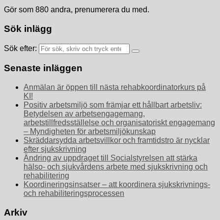
Gör som 880 andra, prenumerera du med.
Sök inlägg
Sök efter:
Senaste inläggen
Anmälan är öppen till nästa rehabkoordinatorkurs på
KI!
Positiv arbetsmiljö som främjar ett hållbart arbetsliv:
Betydelsen av arbetsengagemang,
arbetstillfredsställelse och organisatoriskt engagemang
– Myndigheten för arbetsmiljökunskap
Skräddarsydda arbetsvillkor och framtidstro är nycklar
efter sjukskrivning
Ändring av uppdraget till Socialstyrelsen att stärka
hälso- och sjukvårdens arbete med sjukskrivning och
rehabilitering
Koordineringsinsatser – att koordinera sjukskrivnings-
och rehabiliteringsprocessen
Arkiv