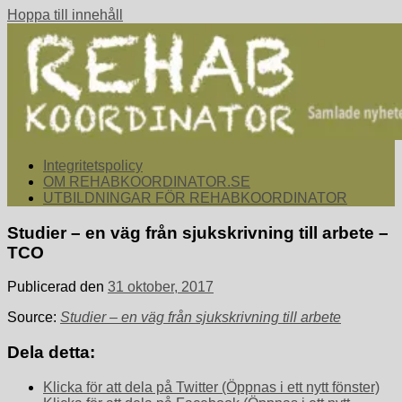
Hoppa till innehåll
rehabkoordinator.se
Samlade nyheter för dig som arbetar med att koordinera och
Integritetspolicy
samordna rehabiliterande åtgärder för återgång i arbete.
OM REHABKOORDINATOR.SE
UTBILDNINGAR FÖR REHABKOORDINATOR
Studier – en väg från sjukskrivning till arbete –
TCO
Publicerad den
31 oktober, 2017
Source:
Studier – en väg från sjukskrivning till arbete
Dela detta:
Klicka för att dela på Twitter (Öppnas i ett nytt fönster)