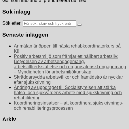
Gör som 880 andra, prenumerera du med.
Sök inlägg
Sök efter:
Senaste inläggen
Anmälan är öppen till nästa rehabkoordinatorkurs på
KI!
Positiv arbetsmiljö som främjar ett hållbart arbetsliv:
Betydelsen av arbetsengagemang,
arbetstillfredsställelse och organisatoriskt engagemang
– Myndigheten för arbetsmiljökunskap
Skräddarsydda arbetsvillkor och framtidstro är nycklar
efter sjukskrivning
Ändring av uppdraget till Socialstyrelsen att stärka
hälso- och sjukvårdens arbete med sjukskrivning och
rehabilitering
Koordineringsinsatser – att koordinera sjukskrivnings-
och rehabiliteringsprocessen
Arkiv