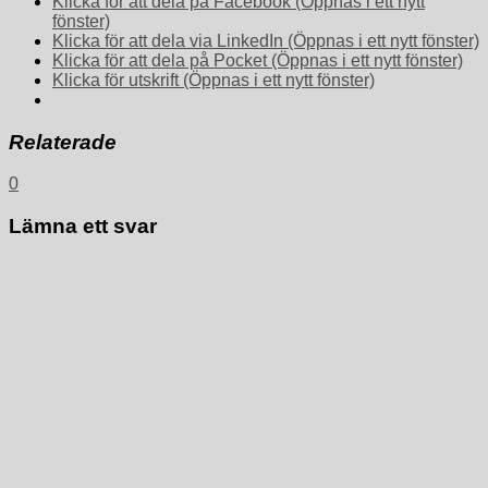
Klicka för att dela på Facebook (Öppnas i ett nytt
fönster)
Klicka för att dela via LinkedIn (Öppnas i ett nytt fönster)
Klicka för att dela på Pocket (Öppnas i ett nytt fönster)
Klicka för utskrift (Öppnas i ett nytt fönster)
Relaterade
0
Lämna ett svar