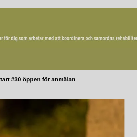
mordna rehabiliterande åtgärder för återgång i arbete.
tart #30 öppen för anmälan