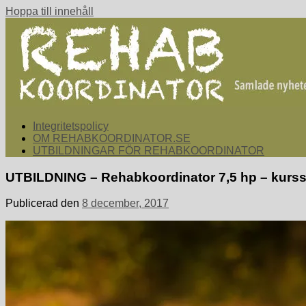
Hoppa till innehåll
rehabkoordinator.se
Samlade nyheter för dig som arbetar med att koordinera och sa
Integritetspolicy
OM REHABKOORDINATOR.SE
UTBILDNINGAR FÖR REHABKOORDINATOR
UTBILDNING – Rehabkoordinator 7,5 hp – kurss
Publicerad den
8 december, 2017