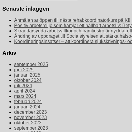
Senaste inläggen
Anmälan är öppen till nästa rehabkoordinatorkurs på KI!
Positiv arbetsmiljö som främjar ett hållbart arbetsliv: 
Skräddarsydda arbetsvillkor och framtidstro är nycklar ef
Ändring av uppdraget till Socialstyrelsen att stärka häls
Koordineringsinsatser – att koordinera sjukskrivnings- o
Arkiv
september 2025
juni 2025
januari 2025
oktober 2024
juli 2024
april 2024
mars 2024
februari 2024
januari 2024
december 2023
november 2023
oktober 2023
september 2023