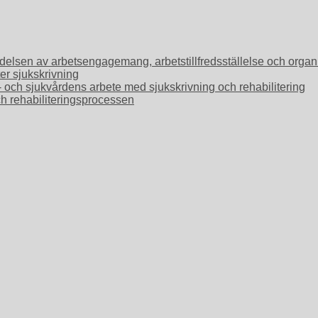
Betydelsen av arbetsengagemang, arbetstillfredsställelse och or
ter sjukskrivning
o- och sjukvårdens arbete med sjukskrivning och rehabilitering
ch rehabiliteringsprocessen