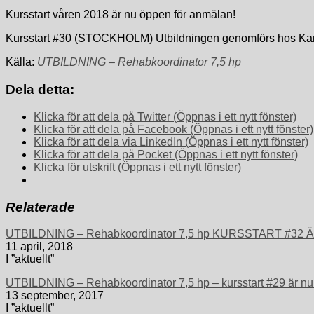
Kursstart våren 2018 är nu öppen för anmälan!
Kursstart #30 (STOCKHOLM) Utbildningen genomförs hos Karo
Källa:
UTBILDNING – Rehabkoordinator 7,5 hp
Dela detta:
Klicka för att dela på Twitter (Öppnas i ett nytt fönster)
Klicka för att dela på Facebook (Öppnas i ett nytt fönster)
Klicka för att dela via LinkedIn (Öppnas i ett nytt fönster)
Klicka för att dela på Pocket (Öppnas i ett nytt fönster)
Klicka för utskrift (Öppnas i ett nytt fönster)
Relaterade
UTBILDNING – Rehabkoordinator 7,5 hp KURSSTART #3
11 april, 2018
I ”aktuellt”
UTBILDNING – Rehabkoordinator 7,5 hp – kursstart #29 är nu
13 september, 2017
I ”aktuellt”