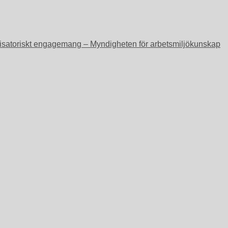
ganisatoriskt engagemang – Myndigheten för arbetsmiljökunskap