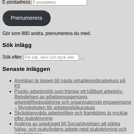
E-postadress
Prenumerera
Gör som 880 andra, prenumerera du med.
Sök inlägg
Sök efter:
Senaste inläggen
Anmälan är öppen till nästa rehabkoordinatorkurs på
KI!
Positiv arbetsmiljö som främjar ett hållbart arbetsliv:
Betydelsen av arbetsengagemang,
arbetstillfredsställelse och organisatoriskt engagemang
– Myndigheten för arbetsmiljökunskap
Skräddarsydda arbetsvillkor och framtidstro är nycklar
efter sjukskrivning
Ändring av uppdraget till Socialstyrelsen att stärka
hälso- och sjukvårdens arbete med sjukskrivning och