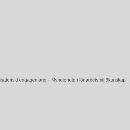
ganisatoriskt engagemang – Myndigheten för arbetsmiljökunskap