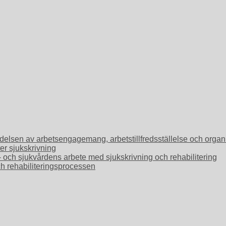
Betydelsen av arbetsengagemang, arbetstillfredsställelse och or
ter sjukskrivning
o- och sjukvårdens arbete med sjukskrivning och rehabilitering
ch rehabiliteringsprocessen