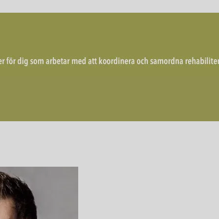
mordna rehabiliterande åtgärder för återgång i arbete.