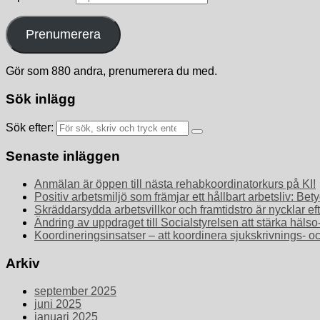
Prenumerera
Gör som 880 andra, prenumerera du med.
Sök inlägg
Sök efter:
Senaste inläggen
Anmälan är öppen till nästa rehabkoordinatorkurs på KI!
Positiv arbetsmiljö som främjar ett hållbart arbetsliv: 
Skräddarsydda arbetsvillkor och framtidstro är nycklar ef
Ändring av uppdraget till Socialstyrelsen att stärka häls
Koordineringsinsatser – att koordinera sjukskrivnings- o
Arkiv
september 2025
juni 2025
januari 2025