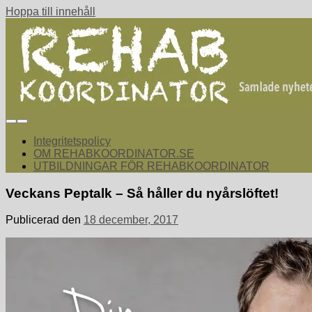
Hoppa till innehåll
rehabkoordinator.se
Samlade nyheter för dig som arbetar med att koordinera och sa
Integritetspolicy
OM REHABKOORDINATOR.SE
UTBILDNINGAR FÖR REHABKOORDINATOR
Veckans Peptalk – Så håller du nyårslöftet!
Publicerad den
18 december, 2017