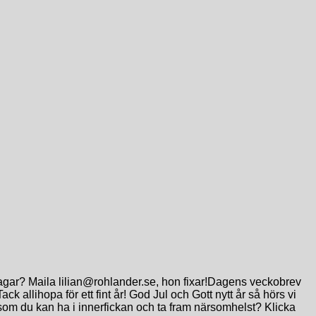
ndagar? Maila lilian@rohlander.se, hon fixar!Dagens veckobrev
Tack allihopa för ett fint år! God Jul och Gott nytt år så hörs vi
, som du kan ha i innerfickan och ta fram närsomhelst? Klicka