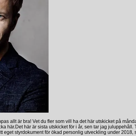
as allt är bra! Vet du fler som vill ha det här utskicket på må
cka här.Det här är sista utskicket för i år, sen tar jag juluppehåll. 
ut ett eget styrdokument för ökad personlig utveckling under 2018