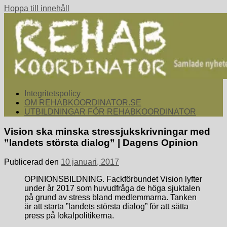
Hoppa till innehåll
rehabkoordinator.se
Samlade nyheter för dig som arbetar med att koordinera och
Integritetspolicy
samordna rehabiliterande åtgärder för återgång i arbete.
OM REHABKOORDINATOR.SE
UTBILDNINGAR FÖR REHABKOORDINATOR
Vision ska minska stressjukskrivningar med
”landets största dialog” | Dagens Opinion
Publicerad den
10 januari, 2017
OPINIONSBILDNING. Fackförbundet Vision lyfter
under år 2017 som huvudfråga de höga sjuktalen
på grund av stress bland medlemmarna. Tanken
är att starta ”landets största dialog” för att sätta
press på lokalpolitikerna.