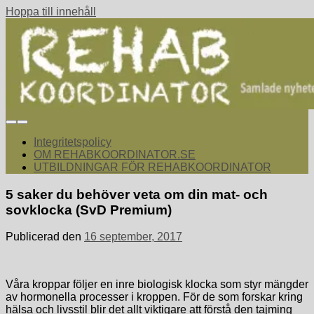
Hoppa till innehåll
rehabkoordinator.se
Samlade nyheter för dig som arbetar med att koordinera och
samordna rehabiliterande åtgärder för återgång i arbete.
Integritetspolicy
OM REHABKOORDINATOR.SE
UTBILDNINGAR FÖR REHABKOORDINATOR
5 saker du behöver veta om din mat- och
sovklocka (SvD Premium)
Publicerad den
16 september, 2017
Våra kroppar följer en inre biologisk klocka som styr mängder
av hormonella processer i kroppen. För de som forskar kring
hälsa och livsstil blir det allt viktigare att förstå den tajming