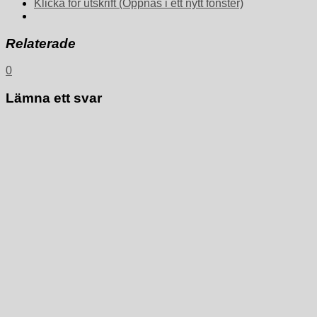
Klicka för utskrift (Öppnas i ett nytt fönster)
Relaterade
0
Lämna ett svar