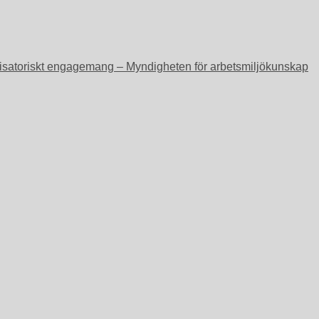
ganisatoriskt engagemang – Myndigheten för arbetsmiljökunskap