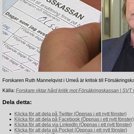
Forskaren Ruth Mannelqvist i Umeå är kritisk till Försäkringsk
Källa:
Forskare riktar hård kritik mot Försäkringskassan | SVT
Dela detta:
Klicka för att dela på Twitter (Öppnas i ett nytt fönster)
Klicka för att dela på Facebook (Öppnas i ett nytt fönster)
Klicka för att dela via LinkedIn (Öppnas i ett nytt fönster)
Klicka för att dela på Pocket (Öppnas i ett nytt fönster)