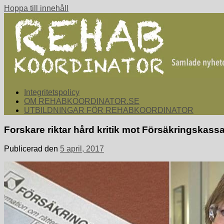
Hoppa till innehåll
rehabkoordinator.se
Samlade nyheter för dig som arbetar med att koordinera och sa
Integritetspolicy
OM REHABKOORDINATOR.SE
UTBILDNINGAR FÖR REHABKOORDINATOR
Forskare riktar hård kritik mot Försäkringskass
Publicerad den
5 april, 2017