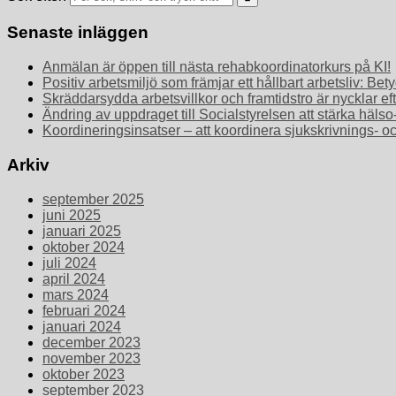
Senaste inläggen
Anmälan är öppen till nästa rehabkoordinatorkurs på KI!
Positiv arbetsmiljö som främjar ett hållbart arbetsliv: 
Skräddarsydda arbetsvillkor och framtidstro är nycklar ef
Ändring av uppdraget till Socialstyrelsen att stärka häls
Koordineringsinsatser – att koordinera sjukskrivnings- o
Arkiv
september 2025
juni 2025
januari 2025
oktober 2024
juli 2024
april 2024
mars 2024
februari 2024
januari 2024
december 2023
november 2023
oktober 2023
september 2023