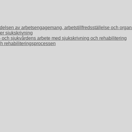
Betydelsen av arbetsengagemang, arbetstillfredsställelse och or
ter sjukskrivning
o- och sjukvårdens arbete med sjukskrivning och rehabilitering
ch rehabiliteringsprocessen