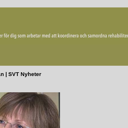
mordna rehabiliterande åtgärder för återgång i arbete.
an | SVT Nyheter