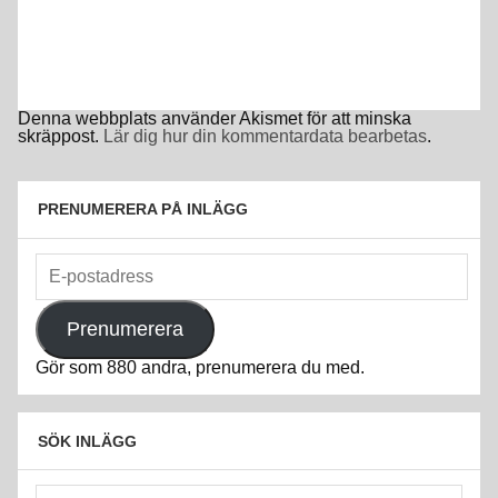
n
ö
f
s
s
n
ö
t
t
s
n
e
e
t
s
r
r
e
t
)
)
r
e
)
r
)
Denna webbplats använder Akismet för att minska
skräppost.
Lär dig hur din kommentardata bearbetas
.
PRENUMERERA PÅ INLÄGG
E-
postadress
Prenumerera
Gör som 880 andra, prenumerera du med.
SÖK INLÄGG