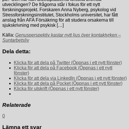
utvecklingen? De frågorna står i fokus för ett nytt
forskningsprojekt. Forskaren Anna Nyberg, psykolog vid
Stressforskningsinstitutet, Stockholms universitet, har fått
anslag från AFA Försäkring för att studera orsakerna till
sjukskrivning med psykisk […]
Källa:
Genusperspektiv kastar nytt ljus över kontaktyrken –
Suntarbetsliv
Dela detta:
Klicka för att dela på Twitter (Öppnas i ett nytt fönster)
Klicka för att dela på Facebook (Öppnas i ett nytt
fönster)
Klicka för att dela via LinkedIn (Öppnas i ett nytt fönster)
Klicka för att dela på Pocket (Öppnas i ett nytt fönster)
Klicka för utskrift (Öppnas i ett nytt fönster)
Relaterade
0
Lämna ett svar