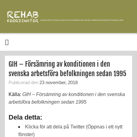
Hoppa
till
innehåll
rehabkoordinator.se
Samlade nyheter för dig som arbetar med att koordinera och
samordna rehabiliterande åtgärder för återgång i arbete.
GIH – Försämring av konditionen i den
svenska arbetsföra befolkningen sedan 1995
Publicerad den
23 november, 2018
Källa:
GIH – Försämring av konditionen i den svenska
arbetsföra befolkningen sedan 1995
Dela detta:
Klicka för att dela på Twitter (Öppnas i ett nytt
fönster)