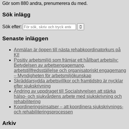
Gör som 880 andra, prenumerera du med.
Sök inlägg
Sök efter:
Senaste inläggen
Anmälan är öppen till nästa rehabkoordinatorkurs på
KI!
Positiv arbetsmiljö som främjar ett hållbart arbetsliv:
Betydelsen av arbetsengagemang,
arbetstillfredsställelse och organisatoriskt engagemang
– Myndigheten för arbetsmiljökunskap
Skräddarsydda arbetsvillkor och framtidstro är nycklar
efter sjukskrivning
Ändring av uppdraget till Socialstyrelsen att stärka
hälso- och sjukvårdens arbete med sjukskrivning och
rehabilitering
Koordineringsinsatser – att koordinera sjukskrivnings-
och rehabiliteringsprocessen
Arkiv