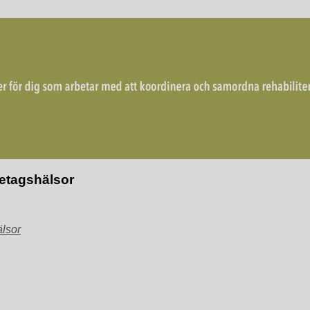
mordna rehabiliterande åtgärder för återgång i arbete.
retagshälsor
älsor