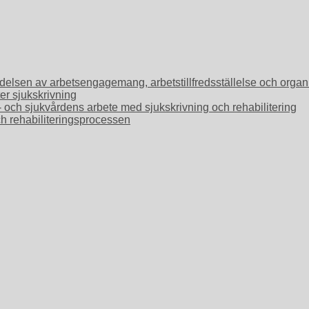
Betydelsen av arbetsengagemang, arbetstillfredsställelse och or
ter sjukskrivning
o- och sjukvårdens arbete med sjukskrivning och rehabilitering
ch rehabiliteringsprocessen