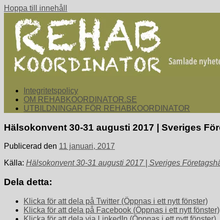
Hoppa till innehåll
rehabkoordinator.se
Samlade nyheter för dig som arbetar med att koordinera och sa
Integritetspolicy
OM REHABKOORDINATOR.SE
UTBILDNINGAR FÖR REHABKOORDINATOR
Hälsokonvent 30-31 augusti 2017 | Sveriges Fö
Publicerad den
11 januari, 2017
Källa:
Hälsokonvent 30-31 augusti 2017 | Sveriges Företagsh
Dela detta:
Klicka för att dela på Twitter (Öppnas i ett nytt fönster)
Klicka för att dela på Facebook (Öppnas i ett nytt fönster)
Klicka för att dela via LinkedIn (Öppnas i ett nytt fönster)