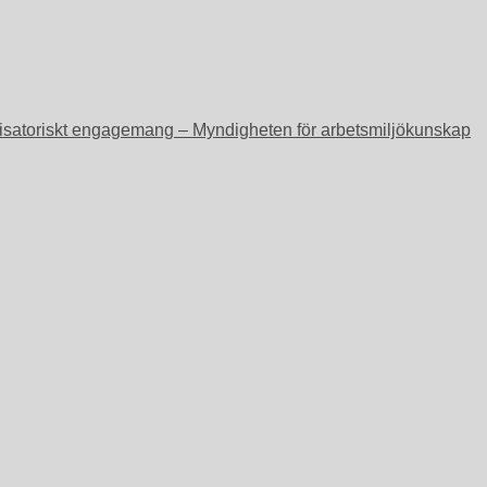
ganisatoriskt engagemang – Myndigheten för arbetsmiljökunskap