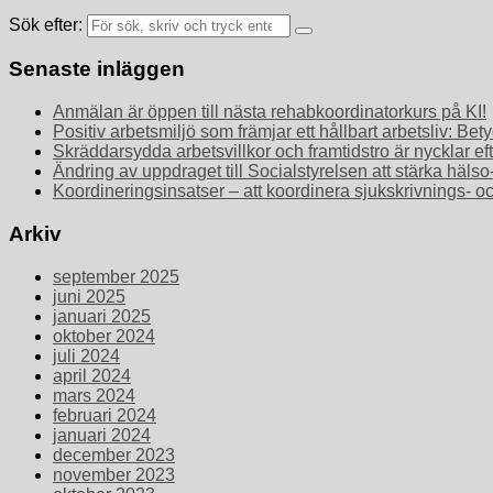
Sök efter:
Senaste inläggen
Anmälan är öppen till nästa rehabkoordinatorkurs på KI!
Positiv arbetsmiljö som främjar ett hållbart arbetsliv: 
Skräddarsydda arbetsvillkor och framtidstro är nycklar ef
Ändring av uppdraget till Socialstyrelsen att stärka häls
Koordineringsinsatser – att koordinera sjukskrivnings- o
Arkiv
september 2025
juni 2025
januari 2025
oktober 2024
juli 2024
april 2024
mars 2024
februari 2024
januari 2024
december 2023
november 2023