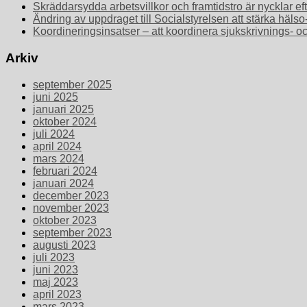
Skräddarsydda arbetsvillkor och framtidstro är nycklar ef
Ändring av uppdraget till Socialstyrelsen att stärka häls
Koordineringsinsatser – att koordinera sjukskrivnings- o
Arkiv
september 2025
juni 2025
januari 2025
oktober 2024
juli 2024
april 2024
mars 2024
februari 2024
januari 2024
december 2023
november 2023
oktober 2023
september 2023
augusti 2023
juli 2023
juni 2023
maj 2023
april 2023
mars 2023