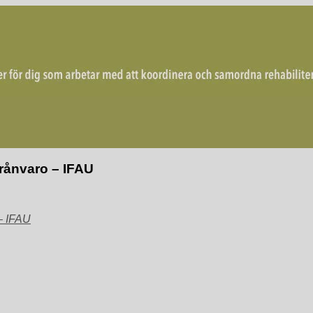
mordna rehabiliterande åtgärder för återgång i arbete.
frånvaro – IFAU
 – IFAU