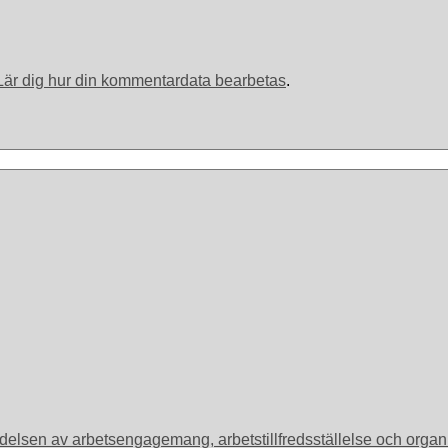
Lär dig hur din kommentardata bearbetas
.
Betydelsen av arbetsengagemang, arbetstillfredsställelse och or