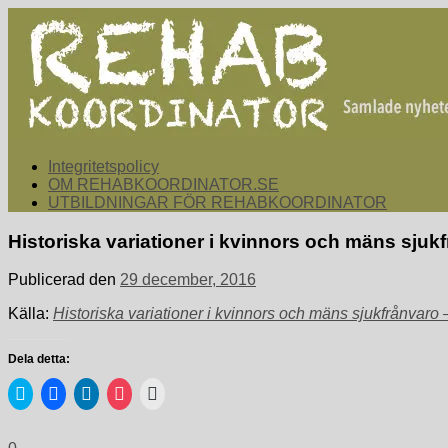
Hoppa
till
innehåll
rehabkoordinator.se
Samlade nyheter för dig som arbetar med att koordinera och sa
Integritetspolicy
OM REHABKOORDINATOR.SE
UTBILDNINGAR FÖR REHABKOORDINATOR
Historiska variationer i kvinnors och mäns sjuk
Publicerad den
29 december, 2016
Källa:
Historiska variationer i kvinnors och mäns sjukfrånvaro
Dela detta:
Klicka
Klicka
Klicka
Klicka
Klicka
för
för
för
för
för
att
att
att
att
utskrift
dela
dela
dela
dela
(Öppnas
på
på
via
på
i