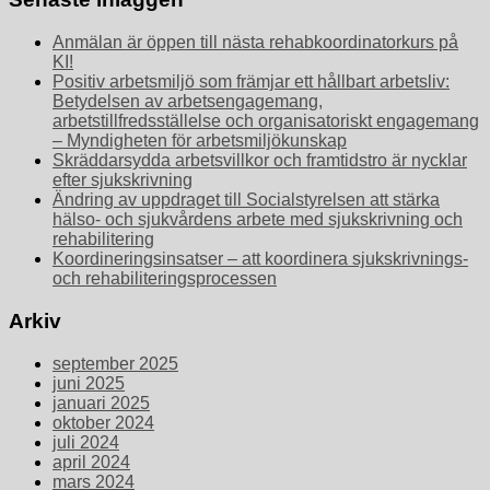
Anmälan är öppen till nästa rehabkoordinatorkurs på
KI!
Positiv arbetsmiljö som främjar ett hållbart arbetsliv:
Betydelsen av arbetsengagemang,
arbetstillfredsställelse och organisatoriskt engagemang
– Myndigheten för arbetsmiljökunskap
Skräddarsydda arbetsvillkor och framtidstro är nycklar
efter sjukskrivning
Ändring av uppdraget till Socialstyrelsen att stärka
hälso- och sjukvårdens arbete med sjukskrivning och
rehabilitering
Koordineringsinsatser – att koordinera sjukskrivnings-
och rehabiliteringsprocessen
Arkiv
september 2025
juni 2025
januari 2025
oktober 2024
juli 2024
april 2024
mars 2024