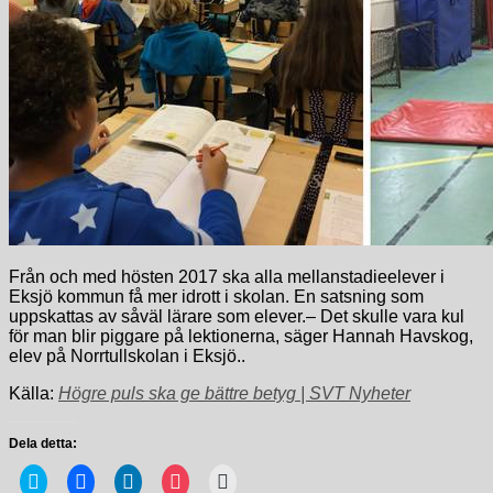
Från och med hösten 2017 ska alla mellanstadieelever i
Eksjö kommun få mer idrott i skolan. En satsning som
uppskattas av såväl lärare som elever.– Det skulle vara kul
för man blir piggare på lektionerna, säger Hannah Havskog,
elev på Norrtullskolan i Eksjö..
Källa:
Högre puls ska ge bättre betyg | SVT Nyheter
Dela detta:
Klicka
Klicka
Klicka
Klicka
Klicka