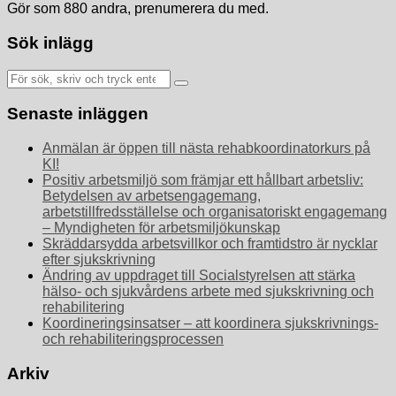
Gör som 880 andra, prenumerera du med.
Sök inlägg
Sök
efter:
Senaste inläggen
Anmälan är öppen till nästa rehabkoordinatorkurs på
KI!
Positiv arbetsmiljö som främjar ett hållbart arbetsliv:
Betydelsen av arbetsengagemang,
arbetstillfredsställelse och organisatoriskt engagemang
– Myndigheten för arbetsmiljökunskap
Skräddarsydda arbetsvillkor och framtidstro är nycklar
efter sjukskrivning
Ändring av uppdraget till Socialstyrelsen att stärka
hälso- och sjukvårdens arbete med sjukskrivning och
rehabilitering
Koordineringsinsatser – att koordinera sjukskrivnings-
och rehabiliteringsprocessen
Arkiv