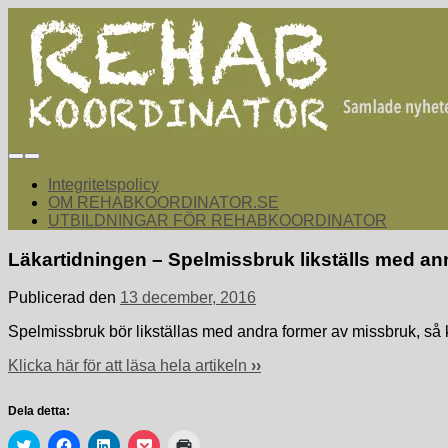
Hoppa
till
innehåll
rehabkoordinator.se
Samlade nyheter för dig som arbetar med att koordinera och sa
Integritetspolicy
OM REHABKOORDINATOR.SE
UTBILDNINGAR FÖR REHABKOORDINATOR
Läkartidningen – Spelmissbruk likställs med a
Publicerad den
13 december, 2016
Spelmissbruk bör likställas med andra former av missbruk, så 
Klicka här för att läsa hela artikeln
››
Dela detta:
Klicka
Klicka
Klicka
Klicka
Klicka