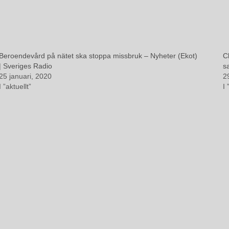
Beroendevård på nätet ska stoppa missbruk – Nyheter (Ekot)
C
| Sveriges Radio
s
25 januari, 2020
2
I ”aktuellt”
I 