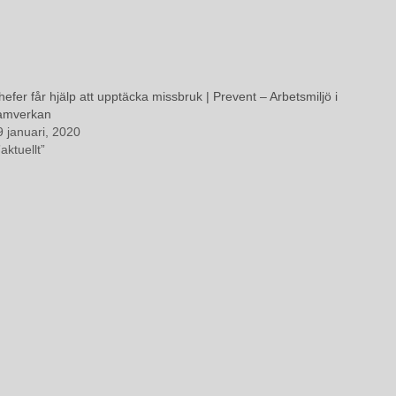
hefer får hjälp att upptäcka missbruk | Prevent – Arbetsmiljö i
amverkan
9 januari, 2020
”aktuellt”