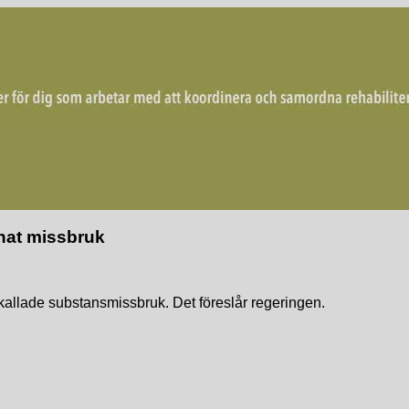
mordna rehabiliterande åtgärder för återgång i arbete.
nnat missbruk
kallade substansmissbruk. Det föreslår regeringen.