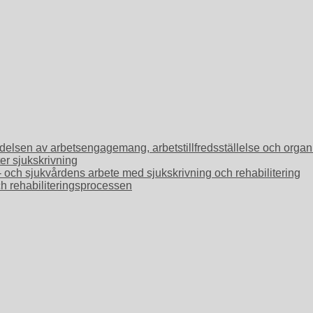
Betydelsen av arbetsengagemang, arbetstillfredsställelse och or
ter sjukskrivning
o- och sjukvårdens arbete med sjukskrivning och rehabilitering
ch rehabiliteringsprocessen