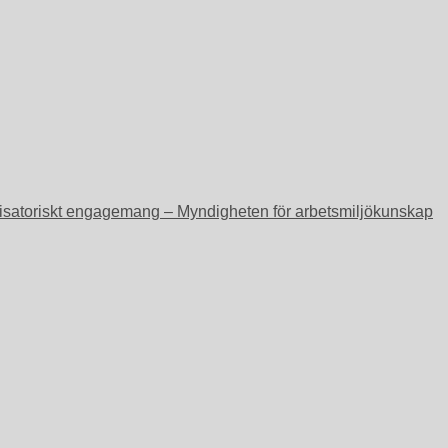
ganisatoriskt engagemang – Myndigheten för arbetsmiljökunskap