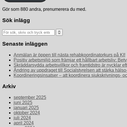
Gör som 880 andra, prenumerera du med.
Sök inlägg
Sök
efter:
Senaste inläggen
Anmälan är öppen till nästa rehabkoordinatorkurs på KI!
Positiv arbetsmiljö som främjar ett hållbart arbetsliv: 
Skräddarsydda arbetsvillkor och framtidstro är nycklar ef
Ändring av uppdraget till Socialstyrelsen att stärka häls
Koordineringsinsatser – att koordinera sjukskrivnings- o
Arkiv
september 2025
juni 2025
januari 2025
oktober 2024
juli 2024
april 2024