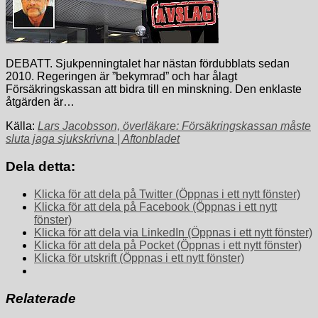
DEBATT. Sjukpenningtalet har nästan fördubblats sedan
2010. Regeringen är ”bekymrad” och har ålagt
Försäkringskassan att bidra till en minskning. Den enklaste
åtgärden är…
Källa:
Lars Jacobsson, överläkare: Försäkringskassan måste
sluta jaga sjukskrivna | Aftonbladet
Dela detta:
Klicka för att dela på Twitter (Öppnas i ett nytt fönster)
Klicka för att dela på Facebook (Öppnas i ett nytt
fönster)
Klicka för att dela via LinkedIn (Öppnas i ett nytt fönster)
Klicka för att dela på Pocket (Öppnas i ett nytt fönster)
Klicka för utskrift (Öppnas i ett nytt fönster)
Relaterade