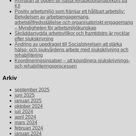
Anmälan är öppen till nästa rehabkoordinatorkurs på
KI!
Positiv arbetsmiljö som främjar ett hållbart arbetsliv:
Betydelsen av arbetsengagemang,
arbetstillfredsställelse och organisatoriskt engagemang
– Myndigheten för arbetsmiljökunskap
Skräddarsydda arbetsvillkor och framtidstro är nycklar
efter sjukskrivning
Ändring av uppdraget till Socialstyrelsen att stärka
hälso- och sjukvårdens arbete med sjukskrivning och
rehabilitering
Koordineringsinsatser – att koordinera sjukskrivnings-
och rehabiliteringsprocessen
Arkiv
september 2025
juni 2025
januari 2025
oktober 2024
juli 2024
april 2024
mars 2024
februari 2024
januari 2024