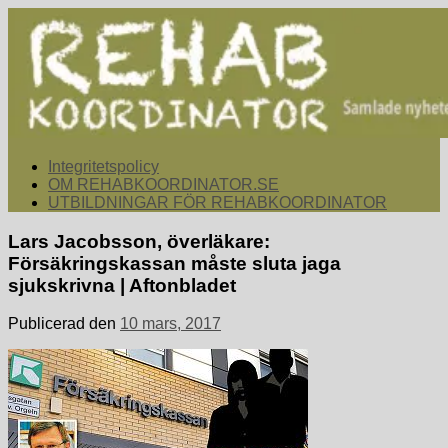
Hoppa
till
innehåll
rehabkoordinator.se
Samlade nyheter för dig som arbetar med att koordinera och
Integritetspolicy
samordna rehabiliterande åtgärder för återgång i arbete.
OM REHABKOORDINATOR.SE
UTBILDNINGAR FÖR REHABKOORDINATOR
Lars Jacobsson, överläkare:
Försäkringskassan måste sluta jaga
sjukskrivna | Aftonbladet
Publicerad den
10 mars, 2017