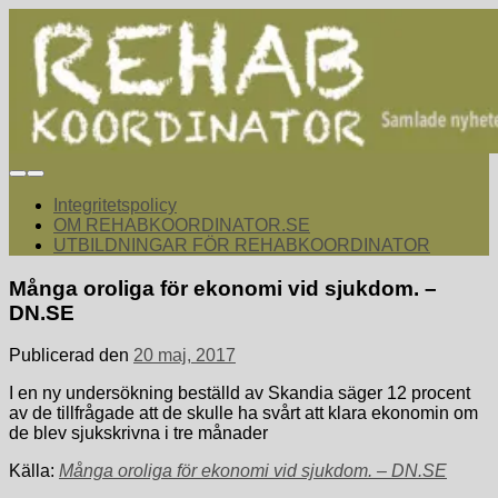
Hoppa
till
innehåll
rehabkoordinator.se
Samlade nyheter för dig som arbetar med att koordinera och
samordna rehabiliterande åtgärder för återgång i arbete.
Integritetspolicy
OM REHABKOORDINATOR.SE
UTBILDNINGAR FÖR REHABKOORDINATOR
Många oroliga för ekonomi vid sjukdom. –
DN.SE
Publicerad den
20 maj, 2017
I en ny undersökning beställd av Skandia säger 12 procent
av de tillfrågade att de skulle ha svårt att klara ekonomin om
de blev sjukskrivna i tre månader
Källa:
Många oroliga för ekonomi vid sjukdom. – DN.SE