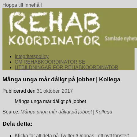
Hoppa till innehåll
rehabkoordinator.se
Samlade nyheter för dig som arbetar med att koordinera och
Integritetspolicy
samordna rehabiliterande åtgärder för återgång i arbete.
OM REHABKOORDINATOR.SE
UTBILDNINGAR FÖR REHABKOORDINATOR
Många unga mår dåligt på jobbet | Kollega
Publicerad den
31 oktober, 2017
Många unga mår dåligt på jobbet
Source:
Många unga mår dåligt på jobbet | Kollega
Dela detta:
Klicka för att dela på Twitter (Öppnas i ett nytt fönster)