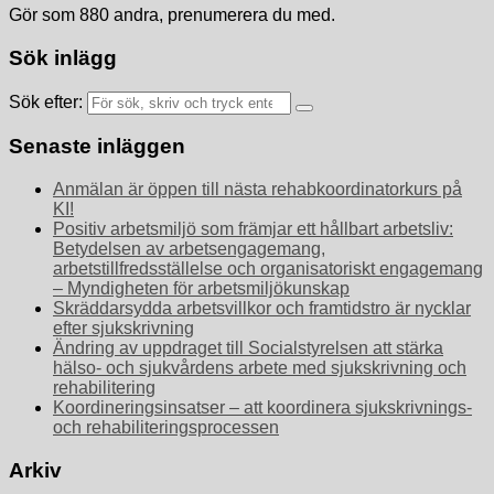
Gör som 880 andra, prenumerera du med.
Sök inlägg
Sök efter:
Senaste inläggen
Anmälan är öppen till nästa rehabkoordinatorkurs på
KI!
Positiv arbetsmiljö som främjar ett hållbart arbetsliv:
Betydelsen av arbetsengagemang,
arbetstillfredsställelse och organisatoriskt engagemang
– Myndigheten för arbetsmiljökunskap
Skräddarsydda arbetsvillkor och framtidstro är nycklar
efter sjukskrivning
Ändring av uppdraget till Socialstyrelsen att stärka
hälso- och sjukvårdens arbete med sjukskrivning och
rehabilitering
Koordineringsinsatser – att koordinera sjukskrivnings-
och rehabiliteringsprocessen
Arkiv