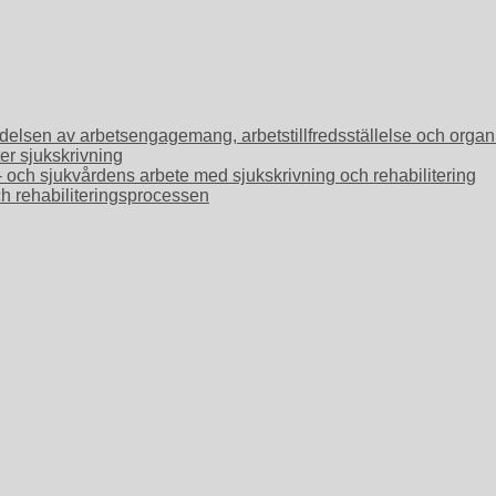
Betydelsen av arbetsengagemang, arbetstillfredsställelse och or
ter sjukskrivning
o- och sjukvårdens arbete med sjukskrivning och rehabilitering
ch rehabiliteringsprocessen