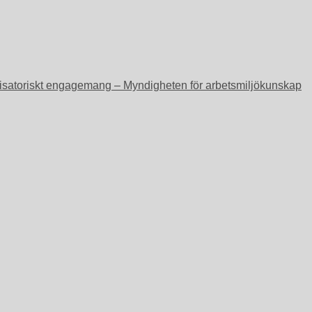
ganisatoriskt engagemang – Myndigheten för arbetsmiljökunskap