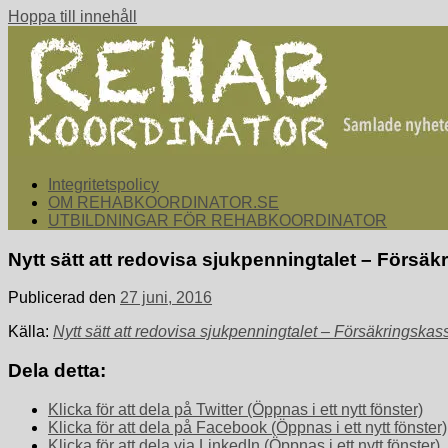
Hoppa till innehåll
rehabkoordinator.se
Samlade nyheter för dig som arbetar med att koordinera och sa
Integritetspolicy
OM REHABKOORDINATOR.SE
UTBILDNINGAR FÖR REHABKOORDINATOR
Nytt sätt att redovisa sjukpenningtalet – Försä
Publicerad den
27 juni, 2016
Källa:
Nytt sätt att redovisa sjukpenningtalet – Försäkringskas
Dela detta:
Klicka för att dela på Twitter (Öppnas i ett nytt fönster)
Klicka för att dela på Facebook (Öppnas i ett nytt fönster)
Klicka för att dela via LinkedIn (Öppnas i ett nytt fönster)