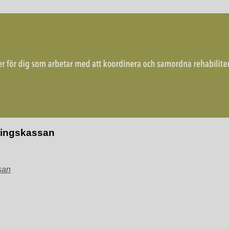
mordna rehabiliterande åtgärder för återgång i arbete.
kringskassan
san