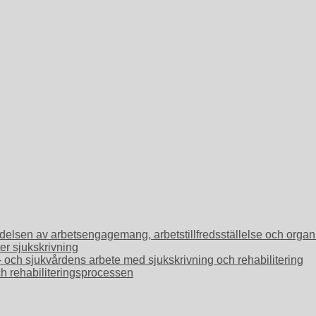
Betydelsen av arbetsengagemang, arbetstillfredsställelse och or
ter sjukskrivning
o- och sjukvårdens arbete med sjukskrivning och rehabilitering
ch rehabiliteringsprocessen