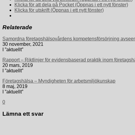
Klicka för att dela på Pocket (Öppnas i ett nytt fönster)
Klicka för utskrift (Öppnas i ett nytt fönster)
Relaterade
Samordna företagshälsovårdens kompetensförsörjning avseen
30 november, 2021
I ”aktuellt”
Rapport – Riktlinjer för evidensbaserad praktik inom företag
20 mars, 2019
I ”aktuellt”
Företagshälsa – Myndigheten för arbetsmiljökunskap
8 maj, 2019
I ”aktuellt”
0
Lämna ett svar