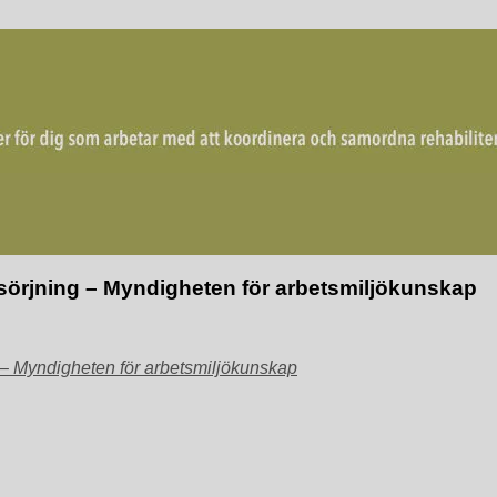
mordna rehabiliterande åtgärder för återgång i arbete.
örjning – Myndigheten för arbetsmiljökunskap
– Myndigheten för arbetsmiljökunskap