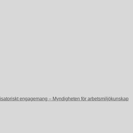
ganisatoriskt engagemang – Myndigheten för arbetsmiljökunskap