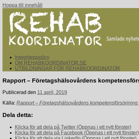
Hoppa till innehåll
rehabkoordinator.se
Samlade nyheter för dig som arbetar med att koordinera och sa
Integritetspolicy
OM REHABKOORDINATOR.SE
UTBILDNINGAR FÖR REHABKOORDINATOR
Rapport – Företagshälsovårdens kompetensförs
Publicerad den
11 april, 2019
Källa:
Rapport – Företagshälsovårdens kompetensförsörjning 
Dela detta:
Klicka för att dela på Twitter (Öppnas i ett nytt fönster)
Klicka för att dela på Facebook (Öppnas i ett nytt fönster)
Klicka för att dela via LinkedIn (Öppnas i ett nytt fönster)