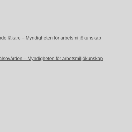
de läkare – Myndigheten för arbetsmiljökunskap
shälsovården – Myndigheten för arbetsmiljökunskap