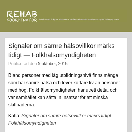
Hoppa
till
innehåll
rehabkoordinator.se
Samlade nyheter för dig som arbetar med att koordinera och
samordna rehabiliterande åtgärder för återgång i arbete.
Signaler om sämre hälsovillkor märks
tidigt — Folkhälsomyndigheten
Publicerad den
9 oktober, 2015
Bland personer med låg utbildningsnivå finns många
som har sämre hälsa och lever kortare liv än personer
med hög. Folkhälsomyndigheten har utrett detta, och
var samhället kan sätta in insatser för att minska
skillnaderna.
Källa:
Signaler om sämre hälsovillkor märks tidigt —
Folkhälsomyndigheten