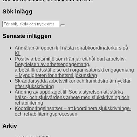
Sök inlägg
Sök
efter:
Senaste inläggen
Anmälan är öppen till nästa rehabkoordinatorkurs på
KI!
Positiv arbetsmiljö som främjar ett hållbart arbetsliv:
Betydelsen av arbetsengagemang,
arbetstillfredsställelse och organisatoriskt engagemang
– Myndigheten för arbetsmiljökunskap
Skräddarsydda arbetsvillkor och framtidstro är nycklar
efter sjukskrivning
Ändring av uppdraget till Socialstyrelsen att stärka
hälso- och sjukvårdens arbete med sjukskrivning och
rehabilitering
Koordineringsinsatser – att koordinera sjukskrivnings-
och rehabiliteringsprocessen
Arkiv