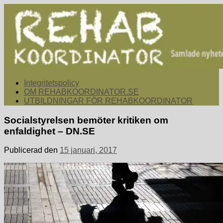
Hoppa
till
innehåll
rehabkoordinator.se
Samlade nyheter för dig som arbetar med att koordinera och
Integritetspolicy
samordna rehabiliterande åtgärder för återgång i arbete.
OM REHABKOORDINATOR.SE
UTBILDNINGAR FÖR REHABKOORDINATOR
Socialstyrelsen bemöter kritiken om
enfaldighet – DN.SE
Publicerad den
15 januari, 2017