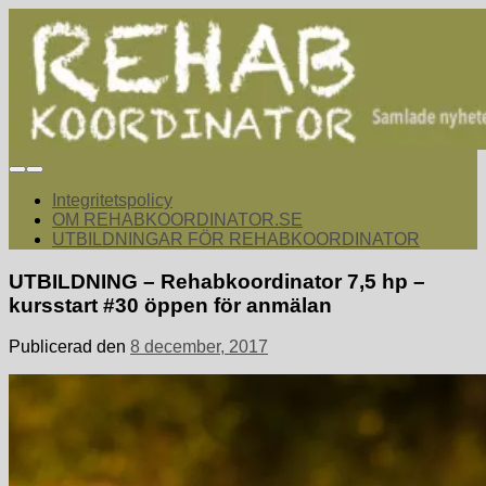
Hoppa
till
innehåll
rehabkoordinator.se
Samlade nyheter för dig som arbetar med att koordinera och
samordna rehabiliterande åtgärder för återgång i arbete.
Integritetspolicy
OM REHABKOORDINATOR.SE
UTBILDNINGAR FÖR REHABKOORDINATOR
UTBILDNING – Rehabkoordinator 7,5 hp –
kursstart #30 öppen för anmälan
Publicerad den
8 december, 2017