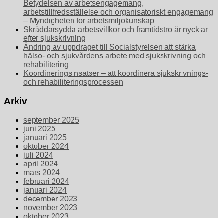
Betydelsen av arbetsengagemang,
arbetstillfredsställelse och organisatoriskt engagemang
– Myndigheten för arbetsmiljökunskap
Skräddarsydda arbetsvillkor och framtidstro är nycklar
efter sjukskrivning
Ändring av uppdraget till Socialstyrelsen att stärka
hälso- och sjukvårdens arbete med sjukskrivning och
rehabilitering
Koordineringsinsatser – att koordinera sjukskrivnings-
och rehabiliteringsprocessen
Arkiv
september 2025
juni 2025
januari 2025
oktober 2024
juli 2024
april 2024
mars 2024
februari 2024
januari 2024
december 2023
november 2023
oktober 2023